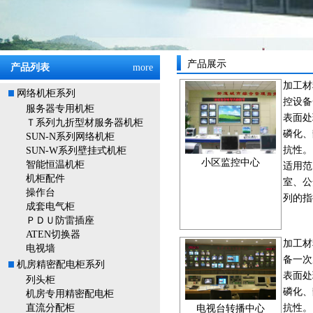
产品展示
产品列表
more
加工材
网络机柜系列
控设备
服务器专用机柜
表面处
Ｔ系列九折型材服务器机柜
磷化、
SUN-N系列网络机柜
抗性。
SUN-W系列壁挂式机柜
小区监控中心
智能恒温机柜
适用范
机柜配件
室、公
操作台
列的指
成套电气柜
ＰＤＵ防雷插座
ATEN切换器
加工材
电视墙
备一次
机房精密配电柜系列
表面处
列头柜
磷化、
机房专用精密配电柜
直流分配柜
抗性。
电视台转播中心