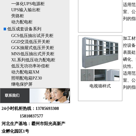
一体化UPS电源柜
适用范
UPS输入输出柜
室、公
旁路柜
列的指
动力配电柜
低压成套设备系列
GCS低压抽出试开关柜
加工材
GGD交流低压开关柜
控设备
GCK抽屉式低压开关柜
表面处
MNS低压抽出式开关柜
磷化、
XL系列低压动力配电柜
低压无功功率补偿柜
抗性。
动力配电箱XM
适用范
照明配电箱PZ30
室、公
继电保护屏
电视墙样式
列的指
24小时机柜热线：13785693308
15810837577
河北生产基地：霸州市阳光高新产
业孵化园区1号